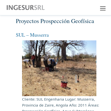
Proyectos Prospección Geofísica
EMPRESA
EXPERIENCIA
SUL – Musserra
SERVICIOS
DESCARGAS
CONTACTO
Cliente: SUL Engenharia Lugar: Musserra,
Provincia de Zaire, Angola Año: 2011 Áreas:
Prospección Geofísica, Agua Subterránea,