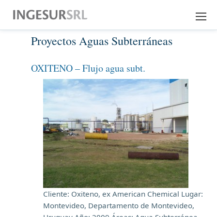
Proyectos Aguas Subterráneas
EMPRESA
EXPERIENCIA
OXITENO – Flujo agua subt.
SERVICIOS
DESCARGAS
CONTACTO
Cliente: Oxiteno, ex American Chemical Lugar:
Montevideo, Departamento de Montevideo,
Uruguay Año: 2009 Áreas: Agua Subterránea,