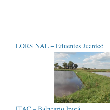
LORSINAL – Efluentes Juanicó
ITAC – Balneario Iporá